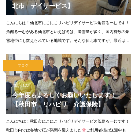
北市 デイサービス】
こんにちは！仙北市にこにこリハビリデイサービス角館るーむです！
角館るーむがある仙北市といえば冬は、降雪量が多く、国内有数の豪
雪地帯にも数えられている地域です。そんな仙北市ですが、最近は過
ごしやすい日々が続いており、利用者様は運動をしてポカポカ身体が
あたたまってくると腕まくりを
ブログ
2022.04.22
今年度もよろしくお願いいたします！
【秋田市 リハビリ 介護保険】
こんにちは！秋田市にこにこリハビリデイサービス茨島るーむです！
秋田市内では各地で桜が満開を迎えました
ご利用者様の送迎中も