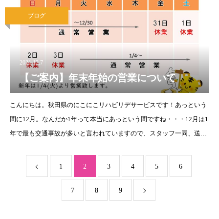
ろん、指先の運動にもなり
ブログ
2021.12.7
【ご案内】年末年始の営業について
こんにちは。秋田県のにこにこリハビリデサービスです！あっという
間に12月。なんだか1年って本当にあっという間ですね・・・12月は1
年で最も交通事故が多いと言われていますので、スタッフ一同、送迎
中の事故には十分気を付けながら安全運転を心がけてまいります！ま
た、冬場とはいえ汗をか
1
2
3
4
5
6
7
8
9