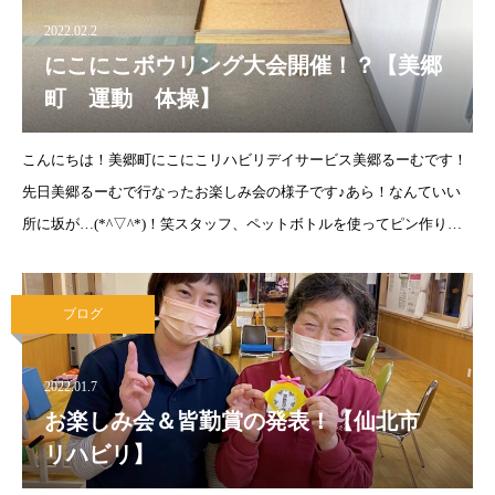
2022.02.2
にこにこボウリング大会開催！？【美郷
町 運動 体操】
こんにちは！美郷町にこにこリハビリデイサービス美郷るーむです！
先日美郷るーむで行なったお楽しみ会の様子です♪あら！なんていい
所に坂が…(*^▽^*)！笑スタッフ、ペットボトルを使ってピン作り！
にこにこボウリング大会の始まりです！！普段は機能訓練プログラム
ブログ
2022.01.7
お楽しみ会＆皆勤賞の発表！【仙北市
リハビリ】