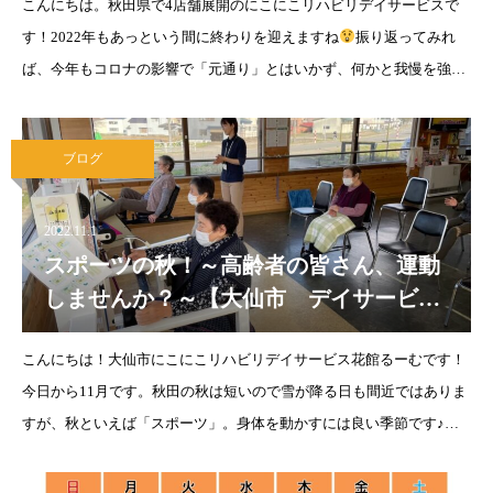
こんにちは。秋田県で4店舗展開のにこにこリハビリデイサービスで
す！2022年もあっという間に終わりを迎えますね
振り返ってみれ
ば、今年もコロナの影響で「元通り」とはいかず、何かと我慢を強い
られる1年であったかと思いますが・・・ワクチンの接種割合も少し
ずつ高まり、行動制限も緩和
ブログ
2022.11.1
スポーツの秋！～高齢者の皆さん、運動
しませんか？～【大仙市 デイサービ
ス】
こんにちは！大仙市にこにこリハビリデイサービス花館るーむです！
今日から11月です。秋田の秋は短いので雪が降る日も間近ではありま
すが、秋といえば「スポーツ」。身体を動かすには良い季節です♪何
かを新しく始めるときって、誰でも億劫なもの。それが寒い冬時期に
なると、さらに億劫にな