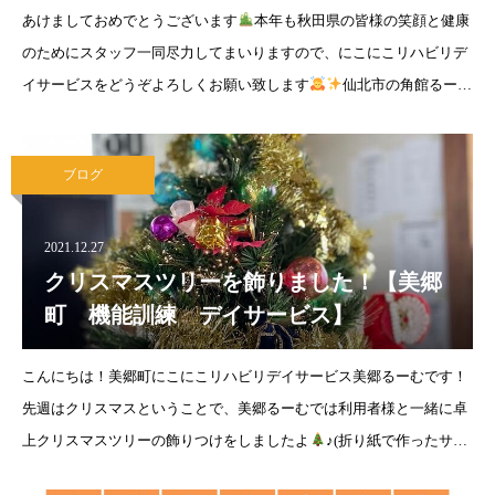
あけましておめでとうございます
本年も秋田県の皆様の笑顔と健康
のためにスタッフ一同尽力してまいりますので、にこにこリハビリデ
イサービスをどうぞよろしくお願い致します
仙北市の角館るーむ
で昨年末行ったレクリエーションの様子をご紹介します♪そ
ブログ
2021.12.27
クリスマスツリーを飾りました！【美郷
町 機能訓練 デイサービス】
こんにちは！美郷町にこにこリハビリデイサービス美郷るーむです！
先週はクリスマスということで、美郷るーむでは利用者様と一緒に卓
上クリスマスツリーの飾りつけをしましたよ
♪(折り紙で作ったサン
タさんで壁にもクリスマスツリーを掲示しました！)身体の運動はもち