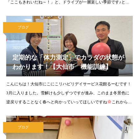
「ここもきれいだね～！」と、ドライブが一層楽しい季節です♪とこ
ろによっては既に葉桜へと移行しておりますが、桜の名所として有名
な『千秋公園』では3年ぶりに
ブログ
2022.03.4
定期的な「体力測定」でカラダの状態が
わかります！【大仙市 機能訓練】
こんにちは！大仙市にこにこリハビリデイサービス花館るーむです！
3月に入りました。雪解けも少しずつですが進み、このまま冬景色に
逆戻りすることなく春へと向かっていってほしいですね
これからの
時期は卒業、入学、転勤、引っ越し等で生活環境がガラッと変わる方
も多くいらっしゃるかと思いま
ブログ