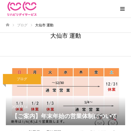
ブログ
大仙市 運動
ホーム
大仙市 運動
ブログ
2022.12.14
【ご案内】年末年始の営業体制について