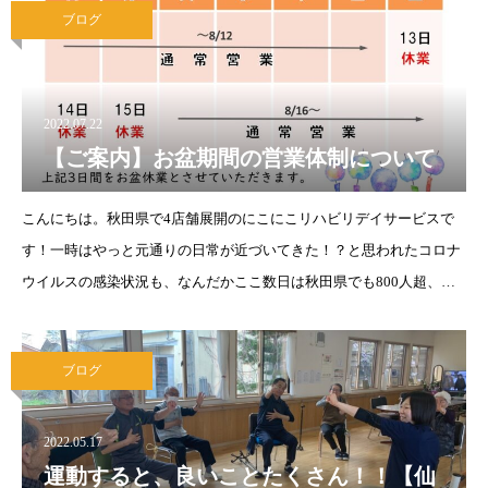
ブログ
2022.07.22
【ご案内】お盆期間の営業体制について
こんにちは。秋田県で4店舗展開のにこにこリハビリデイサービスで
す！一時はやっと元通りの日常が近づいてきた！？と思われたコロナ
ウイルスの感染状況も、なんだかここ数日は秋田県でも800人超、全
国の感染者数も過去最多と、また振り出しに戻ってしまったような、
複雑な状況です
昨日・今日
ブログ
2022.05.17
運動すると、良いことたくさん！！【仙