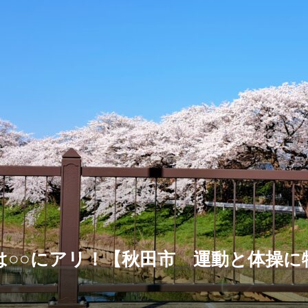
は○○にアリ！【秋田市 運動と体操に
】