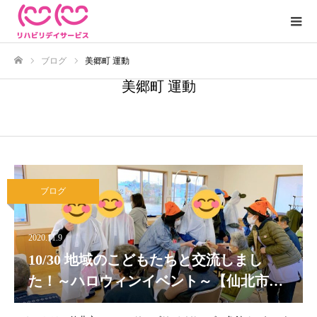
ブログ
美郷町 運動
ホーム
美郷町 運動
ブログ
2020.11.9
10/30 地域のこどもたちと交流しまし
た！～ハロウィンイベント～【仙北市
機能訓練】