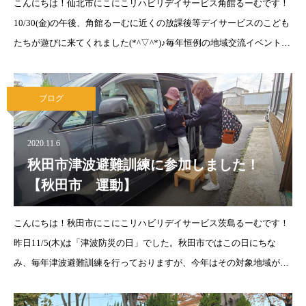
こんにちは！仙北市にこにこリハビリデイサービス角館るーむです！
10/30(金)の午後、角館るーむに近くの放課後等デイサービスのこども
たちが遊びに来てくれました(*^▽^*)♪毎年恒例の地域交流イベントで
す！こどもたちはハロウィンの仮装をして来てくれて、利用者様との
交流を楽しみ
ブログ
2020.11.6
秋田市津波避難訓練に参加しました！
【秋田市 運動】
こんにちは！秋田市にこにこリハビリデイサービス茨島るーむです！
昨日11/5(木)は「津波防災の日」でした。秋田市ではこの日にちな
み、毎年津波避難訓練を行っておりますが、今年はその対象地域が茨
島六丁目・茨島七丁目だったんです！(茨島るーむは茨島七丁目で
す。)ということで、我々も