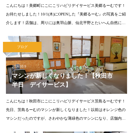
こんにちは！美郷町にこにこリハビリデイサービス美郷るーむです！
お待たせしました！10/1(木)にOPENした『美郷るーむ』の写真をご紹
介します！店舗は、周りには奥羽山脈、仙北平野とたいへん自然に恵
まれた立地にございます^^爽やかな白の外観と、落ち着いた雰囲気の
店内が特徴です！
ブログ
2020.10.9
マシンが新しくなりました！【秋田市
半日 デイサービス】
こんにちは！秋田市にこにこリハビリデイサービス茨島るーむです！
先日、茨島るーむのマシンが新しくなりました！以前はオレンジ色の
マシンだったのですが、さわやかな薄緑色のマシンになり、店舗内の
雰囲気もガラッと変わりましたね(*^▽^*)♪↓ちなみに以前はこんな感