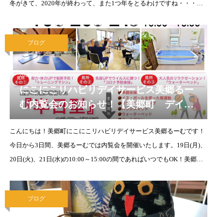
冬がきて、2020年が終わって、また1つ年をとるわけですね・・・角
館るーむのお客様は皆さん本当に明るくて、年齢を感じさせないパワ
フルさがありま
ブログ
2020.10.19
にこにこリハビリデイサービス美郷るー
む内覧会のお知らせ！【美郷町 デイサ
ービス】
こんにちは！美郷町にこにこリハビリデイサービス美郷るーむです！
今日から3日間、美郷るーむでは内覧会を開催いたします。19日(月)、
20日(火)、21日(水)の10:00～15:00の間であればいつでもOK！美郷町
にお住まいの高齢者の方、そのご家族様、ケアマネジャー
ブログ