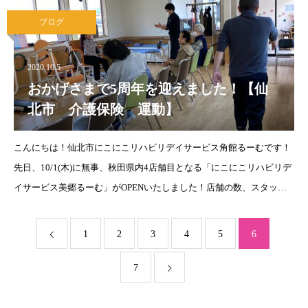
じでした！
ブログ
2020.10.5
おかげさまで5周年を迎えました！【仙
北市 介護保険 運動】
こんにちは！仙北市にこにこリハビリデイサービス角館るーむです！
先日、10/1(木)に無事、秋田県内4店舗目となる「にこにこリハビリデ
イサービス美郷るーむ」がOPENいたしました！店舗の数、スタッフ
の数を力に変えて、これからも地域の健康を支えていきたいと思いま
す^^♪ちなみに
1
2
3
4
5
6
7