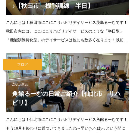
♪【秋田市 機能訓練 半日】
こんにちは！秋田市にこにこリハビリデイサービス茨島るーむです！
秋田市内には、にこにこリハビリデイサービスのような「半日型」
「機能訓練特化型」のデイサービスは他にも数多く在ります！以前、
そのようなデイサービスの利用を検討しており、何件か同じようなデ
イサービスを見てきた中で「にこ
ブログ
2020.10.23
角館るーむの日常ご紹介【仙北市 リハ
ビリ】
こんにちは！仙北市にこにこリハビリデイサービス角館るーむです！
もう10月も終わりに近づいてきましたね～早い(^o^;)あっという間に