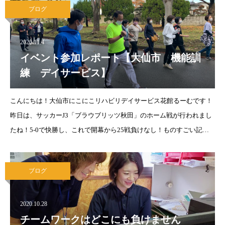
ブログ
2020.11.4
イベント参加レポート【大仙市 機能訓
練 デイサービス】
こんにちは！大仙市にこにこリハビリデイサービス花館るーむです！
昨日は、サッカーJ3「ブラウブリッツ秋田」のホーム戦が行われまし
たね！5-0で快勝し、これで開幕から25戦負けなし！ものすごい記録
です！！いよいよJ2への切符に手が届きそうな位置まで来ました。残
りの試合も是非、勝
ブログ
2020.10.28
チームワークはどこにも負けません