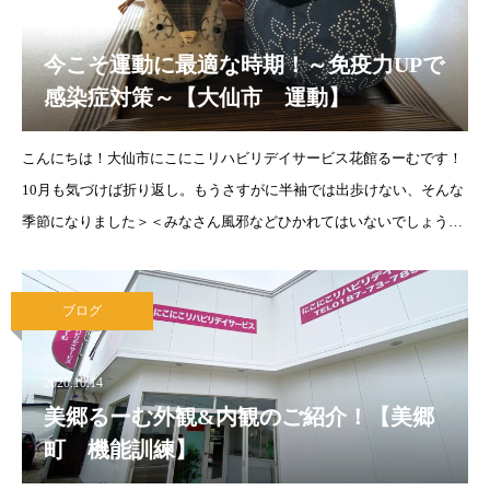
2020.10.16
今こそ運動に最適な時期！～免疫力UPで
感染症対策～【大仙市 運動】
こんにちは！大仙市にこにこリハビリデイサービス花館るーむです！
10月も気づけば折り返し。もうさすがに半袖では出歩けない、そんな
季節になりました＞＜みなさん風邪などひかれてはいないでしょう
か？コロナウイルスばかりが注目されていますが、これからはインフ
ルエンザやノロウイルスなど
ブログ
2020.10.14
美郷るーむ外観&内観のご紹介！【美郷
町 機能訓練】