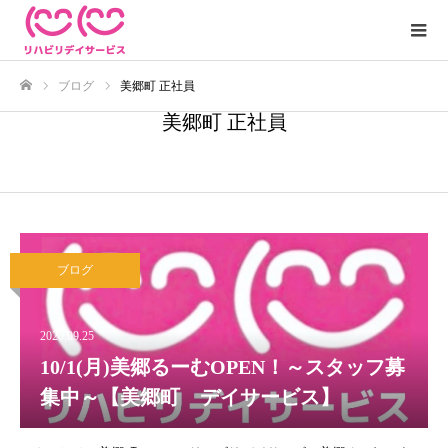
ブログ
美郷町 正社員
ホーム
美郷町 正社員
ブログ
2020.09.25
10/1(月)美郷るーむOPEN！～スタッフ募
集中～【美郷町 デイサービス】