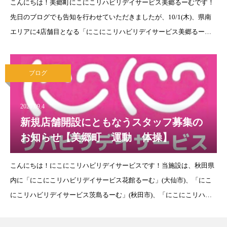
こんにちは！美郷町にこにこリハビリデイサービス美郷るーむです！
先日のブログでも告知を行わせていただきましたが、10/1(木)、県南
エリアに4店舗目となる「にこにこリハビリデイサービス美郷るー
む」をOPENいたします！住所：秋田県仙北郡美郷町六郷字安楽寺306
連絡先：0
ブログ
2020.09.4
新規店舗開設にともなうスタッフ募集の
お知らせ【美郷町 運動 体操】
こんにちは！にこにこリハビリデイサービスです！当施設は、秋田県
内に「にこにこリハビリデイサービス花館るーむ」(大仙市)、「にこ
にこリハビリデイサービス茨島るーむ」(秋田市)、「にこにこリハビ
リデイサービス角館るーむ」(仙北市)の3店舗を展開中です。地域の高
齢者の皆様の健康