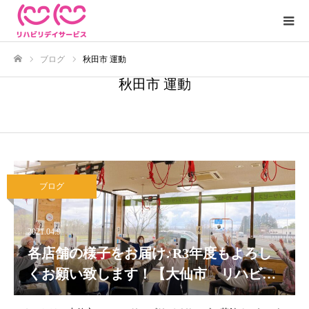
ブログ
秋田市 運動
ホーム
秋田市 運動
ブログ
2021.04.9
各店舗の様子をお届け♪R3年度もよろし
くお願い致します！【大仙市 リハビ
リ】