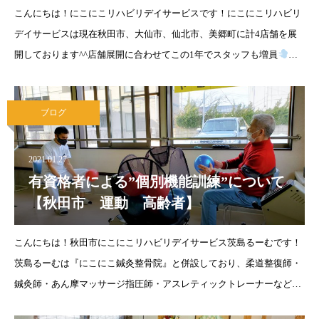
こんにちは！にこにこリハビリデイサービスです！にこにこリハビリ
デイサービスは現在秋田市、大仙市、仙北市、美郷町に計4店舗を展
開しております^^店舗展開に合わせてこの1年でスタッフも増員
今
までは女性スタッフがとても多かったのですが、頼もしい男性スタッ
フも続々仲間入りしてくれ
ブログ
2021.01.27
有資格者による”個別機能訓練”について
【秋田市 運動 高齢者】
こんにちは！秋田市にこにこリハビリデイサービス茨島るーむです！
茨島るーむは『にこにこ鍼灸整骨院』と併設しており、柔道整復師・
鍼灸師・あん摩マッサージ指圧師・アスレティックトレーナーなどが
多く在籍しております。全体で行う機能訓練の他に、要介護者の方に