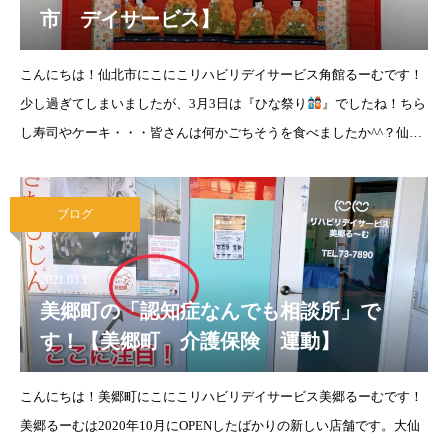
市 デイサービス】
こんにちは！仙北市にこにこリハビリデイサービス角館るーむです！
少し過ぎてしまいましたが、3月3日は『ひな祭り
』でしたね！ちら
し寿司やケーキ・・・皆さんは何かごちそうを食べましたか^^？仙北
市の角館るーむでは、パッチワークが得意な利用者様が素敵な「壁掛
け」を作ってきてください
ブログ
2021.03.1
美郷町の「認知症なんでも相談所」で
す！【美郷町 介護保険 運動】
こんにちは！美郷町にこにこリハビリデイサービス美郷るーむです！
美郷るーむは2020年10月にOPENしたばかりの新しい店舗です。大仙