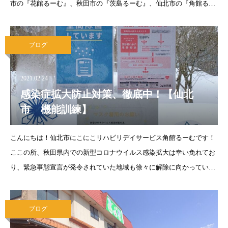
市の『花館るーむ』、秋田市の『茨島るーむ』、仙北市の『角館るー
む』同様、1日3時間の機能訓練特化型デイサービスではありますが、
その他にも地域の笑顔
ブログ
2021.02.24
感染症拡大防止対策、徹底中！【仙北
市 機能訓練】
こんにちは！仙北市にこにこリハビリデイサービス角館るーむです！
ここの所、秋田県内での新型コロナウイルス感染拡大は幸い免れてお
り、緊急事態宣言が発令されていた地域も徐々に解除に向かっていま
すが、まだまだ気が抜けませんね。収まってきた時こそ不要不急の外
出を我慢したり、1人1人ができ
ブログ