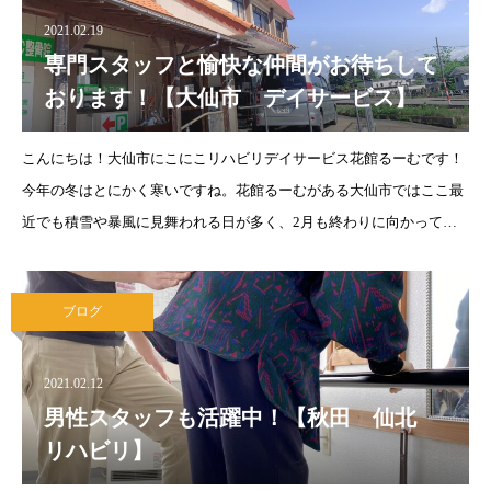
2021.02.19
専門スタッフと愉快な仲間がお待ちして
おります！【大仙市 デイサービス】
こんにちは！大仙市にこにこリハビリデイサービス花館るーむです！
今年の冬はとにかく寒いですね。花館るーむがある大仙市ではここ最
近でも積雪や暴風に見舞われる日が多く、2月も終わりに向かってい
るにもかかわらずまだまだ冬です
コロナウイルスの感染拡大防止対
策だけでなく、
ブログ
2021.02.12
男性スタッフも活躍中！【秋田 仙北
リハビリ】