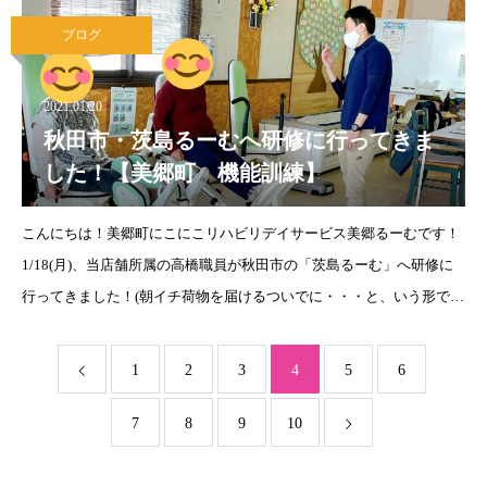
は【個別機能訓練】を実施して
ブログ
2021.01.20
秋田市・茨島るーむへ研修に行ってきま
した！【美郷町 機能訓練】
こんにちは！美郷町にこにこリハビリデイサービス美郷るーむです！
1/18(月)、当店舗所属の高橋職員が秋田市の「茨島るーむ」へ研修に
行ってきました！(朝イチ荷物を届けるついでに・・・と、いう形で
^^;)コロナ禍でなかなか気軽に店舗交流を行うことが出来ないこのご
時世。(以前は、頻
1
2
3
4
5
6
7
8
9
10