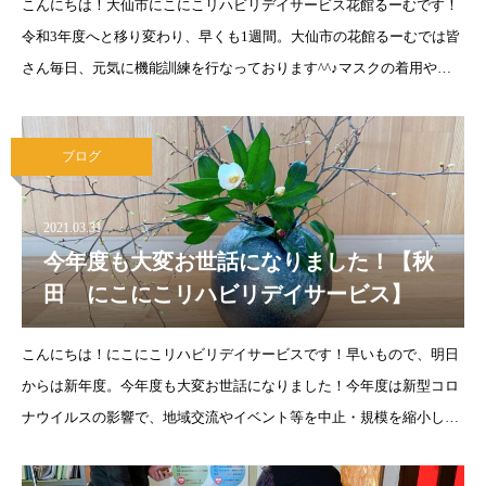
こんにちは！大仙市にこにこリハビリデイサービス花館るーむです！
令和3年度へと移り変わり、早くも1週間。大仙市の花館るーむでは皆
さん毎日、元気に機能訓練を行なっております^^♪マスクの着用やこ
まめな消毒、体調管理等、スタッフだけでなく利用者様にも感染症対
策にご協力い
ブログ
2021.03.31
今年度も大変お世話になりました！【秋
田 にこにこリハビリデイサービス】
こんにちは！にこにこリハビリデイサービスです！早いもので、明日
からは新年度。今年度も大変お世話になりました！今年度は新型コロ
ナウイルスの影響で、地域交流やイベント等を中止・規模を縮小して
開催したり、地域包括支援センターや居宅介護支援事業所等へのご挨
拶を自粛させて頂く等、例年通