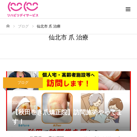
ブログ
仙北市 爪 治療
ホーム
仙北市 爪 治療
ブログ
2024.11.27
【秋田巻き爪矯正院】訪問施術やってま
す！