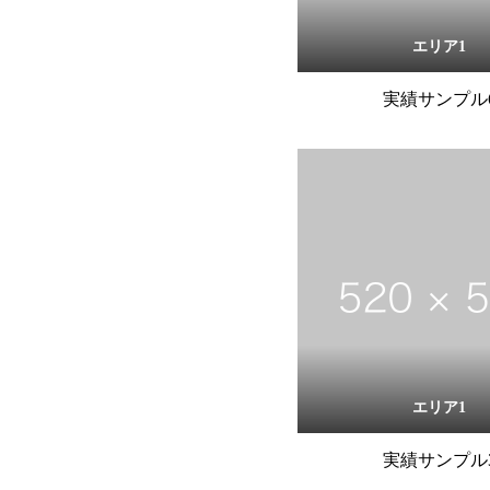
エリア1
実績サンプル
エリア1
実績サンプル