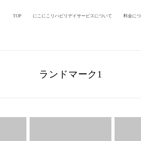
TOP
にこにこリハビリデイサービスについて
料金につ
ランドマーク1