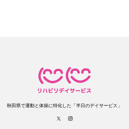
秋田県で運動と体操に特化した「半日のデイサービス」