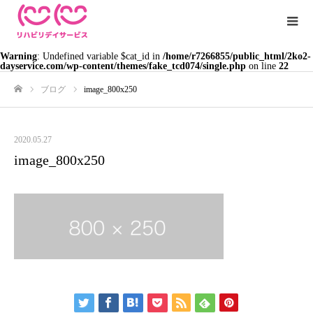
Warning
: Undefined variable $cat_id in
/home/r7266855/public_html/2ko2-
dayservice.com/wp-content/themes/fake_tcd074/single.php
on line
22
ブログ
image_800x250
ホーム
2020.05.27
image_800x250