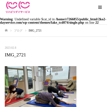
Warning
: Undefined variable $cat_id in
/home/r7266855/public_html/2ko2-
dayservice.com/wp-content/themes/fake_tcd074/single.php
on line
22
ブログ
IMG_2721
ホーム
2023.02.8
IMG_2721