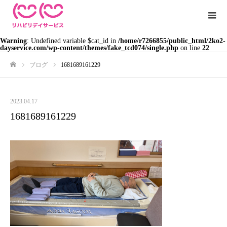
Warning
: Undefined variable $cat_id in
/home/r7266855/public_html/2ko2-
dayservice.com/wp-content/themes/fake_tcd074/single.php
on line
22
ブログ
1681689161229
ホーム
2023.04.17
1681689161229