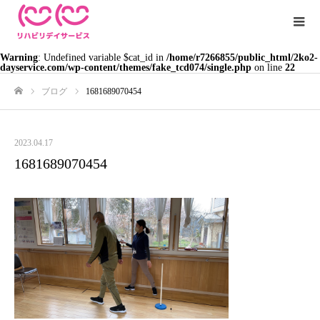
Warning
: Undefined variable $cat_id in
/home/r7266855/public_html/2ko2-
dayservice.com/wp-content/themes/fake_tcd074/single.php
on line
22
ブログ
1681689070454
ホーム
2023.04.17
1681689070454