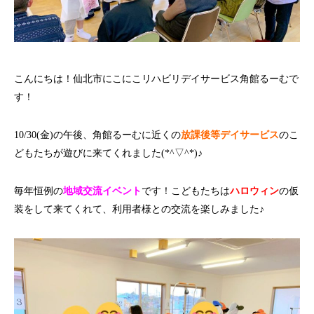
こんにちは！仙北市にこにこリハビリデイサービス角館るーむで
す！
10/30(金)の午後、角館るーむに近くの
放課後等デイサービス
のこ
どもたちが遊びに来てくれました(*^▽^*)♪
毎年恒例の
地域交流イベント
です！こどもたちは
ハロウィン
の仮
装をして来てくれて、利用者様との交流を楽しみました♪