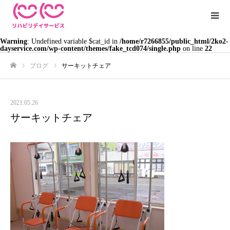
Warning
: Undefined variable $cat_id in
/home/r7266855/public_html/2ko2-
dayservice.com/wp-content/themes/fake_tcd074/single.php
on line
22
ブログ
サーキットチェア
ホーム
2021.05.26
サーキットチェア