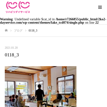
Warning
: Undefined variable $cat_id in
/home/r7266855/public_html/2ko2-
dayservice.com/wp-content/themes/fake_tcd074/single.php
on line
22
ブログ
0118_3
ホーム
2021.01.20
0118_3