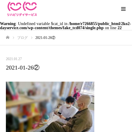
Warning
: Undefined variable $cat_id in
/home/r7266855/public_html/2ko2-
dayservice.com/wp-content/themes/fake_tcd074/single.php
on line
22
ブログ
2021-01-26②
ホーム
2021.01.27
2021-01-26②