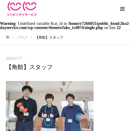
Warning
: Undefined variable $cat_id in
/home/r7266855/public_html/2ko2-
dayservice.com/wp-content/themes/fake_tcd074/single.php
on line
22
ブログ
【角館】スタッフ
ホーム
2020.07.17
【角館】スタッフ