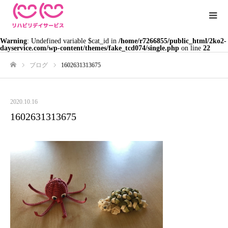
Warning
: Undefined variable $cat_id in
/home/r7266855/public_html/2ko2-
dayservice.com/wp-content/themes/fake_tcd074/single.php
on line
22
ブログ
1602631313675
ホーム
2020.10.16
1602631313675