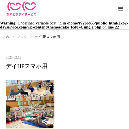
Warning
: Undefined variable $cat_id in
/home/r7266855/public_html/2ko2-
dayservice.com/wp-content/themes/fake_tcd074/single.php
on line
22
ブログ
デイHPスマホ用
ホーム
2025.03.12
デイHPスマホ用