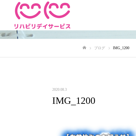
Warning
: Undefined variable $cat_id in
/home/r7266855/public_html/2ko2-d
ブログ
IMG_1200
ホーム
2020.08.3
IMG_1200