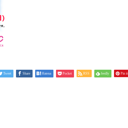
Tweet
Share
Hatena
Pocket
RSS
feedly
Pin it