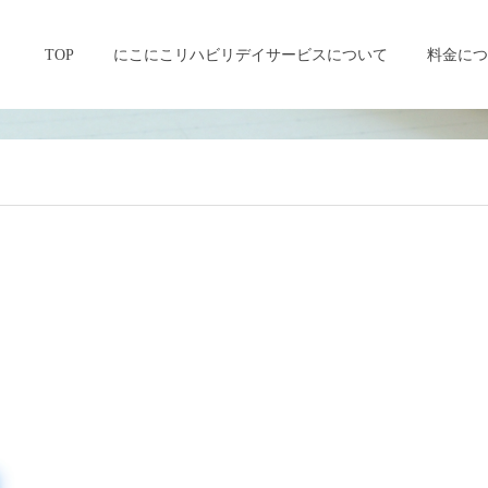
ayservice.com/wp-content/themes/fake_tcd074/single.php
on line
22
TOP
にこにこリハビリデイサービスについて
料金につ